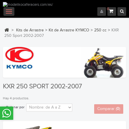
0
Navegación
Toggle
>
Kits de Arrastre
>
Kit de Arrastre KYMCO
>
250 cc
>
KXR
250 Sport 2002-2007
KXR 250 SPORT 2002-2007
Hay 4 productos.
Ordenar por
Comparar (
0
)