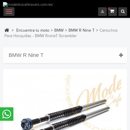
0
Navegación
Toggle
>
Encuentra tu moto
>
BMW
>
BMW R Nine T
>
Cartuchos
Para Horquillas - BMW RnineT Scrambler
BMW R Nine T