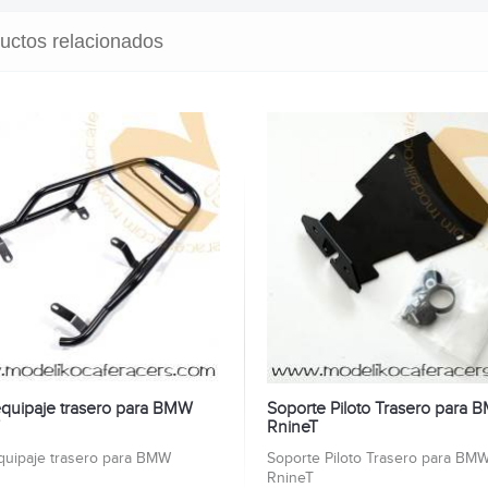
uctos relacionados
equipaje trasero para BMW
Soporte Piloto Trasero para
RnineT
quipaje trasero para BMW
Soporte Piloto Trasero para BM
eT
RnineT