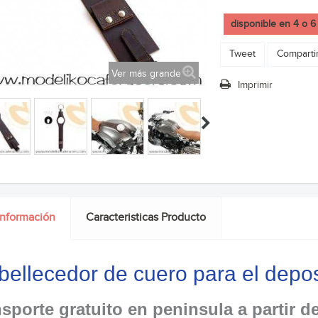
disponible en 4 o 6
Tweet
Comparti
Ver más grande
Imprimir
información
Caracteristicas Producto
ellecedor de cuero para el depo
sporte gratuito en peninsula a partir d