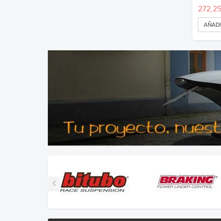
272,25
AÑADI