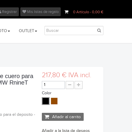
Registrar
Mis listas de regalo
0
Artículo
- 0,00 €
OTO
OUTLET
217,80 €
IVA incl.
e cuero para
BMW RnineT
Color
 para el deposito -
Añadir al carrito
Añadir a la lista de deseos