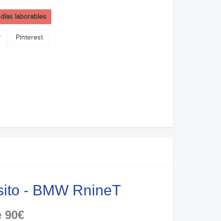
 días laborables
r
Pinterest
sito - BMW RnineT
e 90€