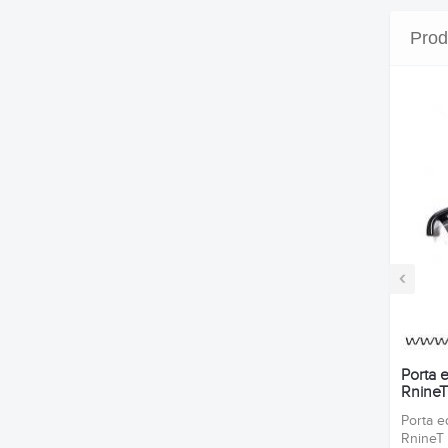
Prod
‹
Porta 
RnineT
Porta e
Rnin