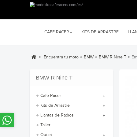
CAFE RACER
KITS DE ARRASTRE
LLA
>
Encuentra tu moto
>
BMW
>
BMW R Nine T
>
Em
BMW R Nine T
Cafe Racer
Kits de Arrastre
Llantas de Radios
Taller
Outlet