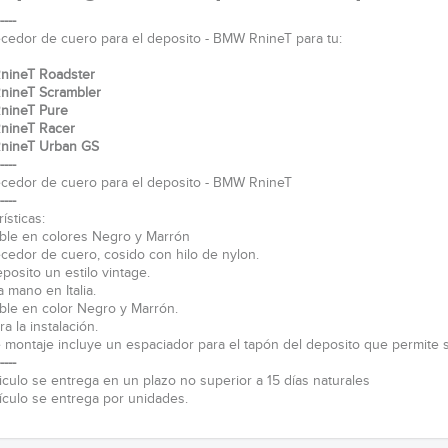
----
cedor de cuero para el deposito - BMW RnineT para tu:
ineT Roadster
ineT Scrambler
nineT Pure
nineT Racer
nineT Urban GS
----
cedor de cuero para el deposito - BMW RnineT
----
ísticas:
ble en colores Negro y Marrón
cedor de cuero, cosido con hilo de nylon.
posito un estilo vintage.
 mano en Italia.
ble en color Negro y Marrón.
ra la instalación.
de montaje incluye un espaciador para el tapón del deposito que permite s
----
ticulo se entrega en un plazo no superior a 15 días naturales
tículo se entrega por unidades.