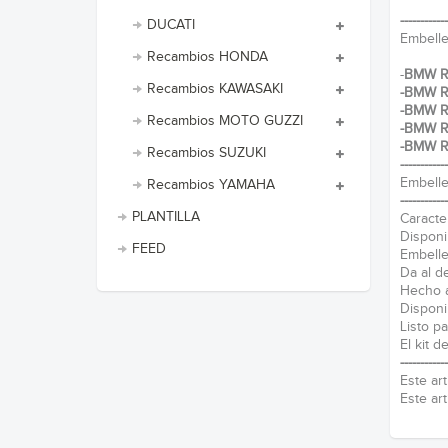
------------
DUCATI
Embelle
Recambios HONDA
-
BMW Rn
Recambios KAWASAKI
-
BMW Rn
-BMW R
Recambios MOTO GUZZI
-BMW R
-BMW R
Recambios SUZUKI
------------
Embelle
Recambios YAMAHA
------------
PLANTILLA
Caracter
Disponi
FEED
Embelle
Da al de
Hecho a
Disponi
Listo pa
El kit 
------------
Este ar
Este ar