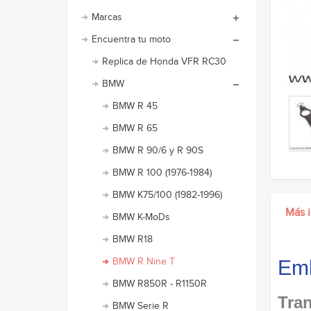
Marcas
Encuentra tu moto
Replica de Honda VFR RC30
BMW
BMW R 45
BMW R 65
BMW R 90/6 y R 90S
BMW R 100 (1976-1984)
BMW K75/100 (1982-1996)
Más 
BMW K-MoDs
BMW R18
BMW R Nine T
Emb
BMW R850R - R1150R
Tran
BMW Serie R