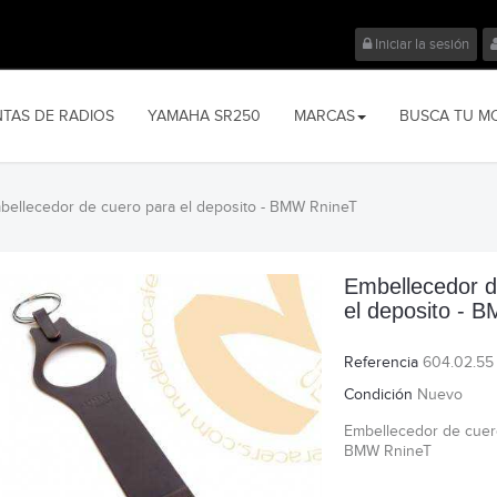
Iniciar la sesión
NTAS DE RADIOS
YAMAHA SR250
MARCAS
BUSCA TU M
bellecedor de cuero para el deposito - BMW RnineT
Embellecedor d
el deposito - 
Referencia
604.02.55
Condición
Nuevo
Embellecedor de cuero
BMW RnineT