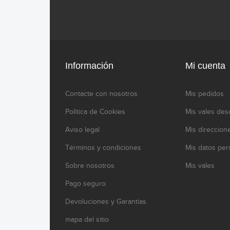
Información
Mi cuenta
Contacte con nosotros
Mis pedidos
Política de Cookies
Mis vales des
Aviso legal
Mis direccion
Términos y condiciones
Mis datos per
Sobre nosotros
Mis vales
Pago seguro
Devoluciones y Garantías
mapa del sitio