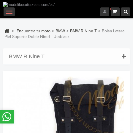
0
Navegación
Toggle
>
Encuentra tu moto
>
BMW
>
BMW R Nine T
>
Bolsa Lateral
Piel Soporte Doble NineT - Jetblack
BMW R Nine T