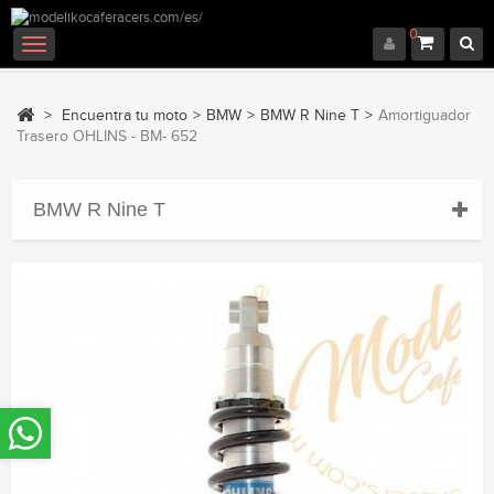
0
Navegación
Toggle
>
Encuentra tu moto
>
BMW
>
BMW R Nine T
>
Amortiguador
Trasero OHLINS - BM- 652
BMW R Nine T