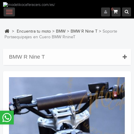
0
Navegación
Toggle
>
Encuentra tu moto
>
BMW
>
BMW R Nine T
>
Soporte
Portaequipajes en Cuero BMW RnineT
BMW R Nine T