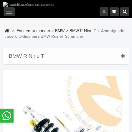
0
Navegación
Toggle
>
Encuentra tu moto
>
BMW
>
BMW R Nine T
>
Amortiguador
trasero Ohlins para BMW RnineT Scrambler
BMW R Nine T