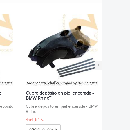
›
el
Cubre depósito en piel encerada -
BMW RnineT
deposito
Cubre depósito en piel encerada - BMW
RnineT
464,64 €
AÑADIR A LA CESTA