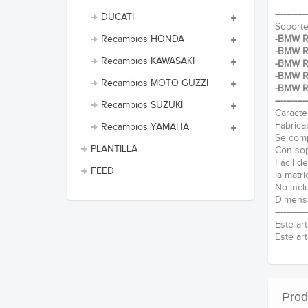
------------
DUCATI
Soporte 
-
BMW Rn
Recambios HONDA
-
BMW Rn
Recambios KAWASAKI
-BMW R
-BMW R
Recambios MOTO GUZZI
-BMW R
------------
Recambios SUZUKI
Caracter
Fabrica
Recambios YAMAHA
Se compl
PLANTILLA
Con sop
Fácil de
FEED
la matri
No inclu
Dimensi
------------
Este ar
Este ar
Prod