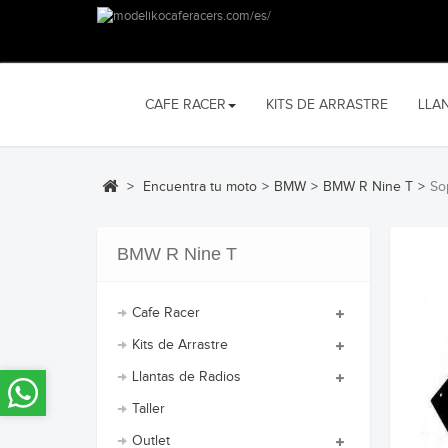
CAFE RACER
KITS DE ARRASTRE
LLA
>
Encuentra tu moto
>
BMW
>
BMW R Nine T
>
So
BMW R Nine T
Cafe Racer
Kits de Arrastre
Llantas de Radios
Taller
Outlet