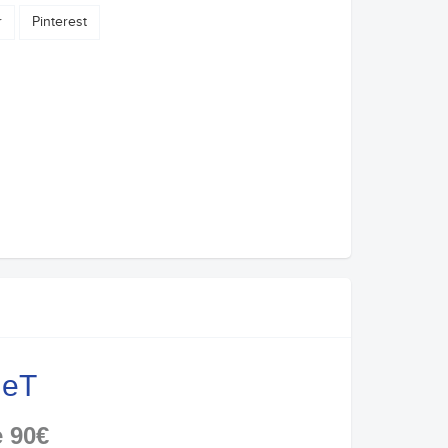
r
Pinterest
ineT
e 90€