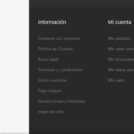
Información
Mi cuenta
Contacte con nosotros
Mis pedidos
Política de Cookies
Mis vales des
Aviso legal
Mis direccion
Términos y condiciones
Mis datos per
Sobre nosotros
Mis vales
Pago seguro
Devoluciones y Garantías
mapa del sitio