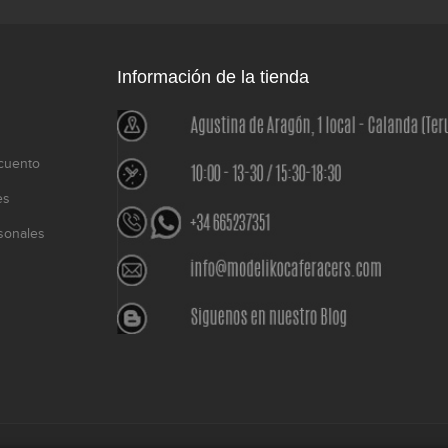
Información de la tienda
cuento
es
sonales