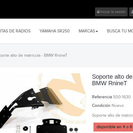
Iniciar la sesión
NTAS DE RADIOS
YAMAHA SR250
MARCAS
BUSCA TU M
porte alto de matricula - BMW RnineT
Soporte alto de
BMW RnineT
Referencia
500-1630
Condición
Nuevo
Soporte alto de matri
disponible en 4 o 6