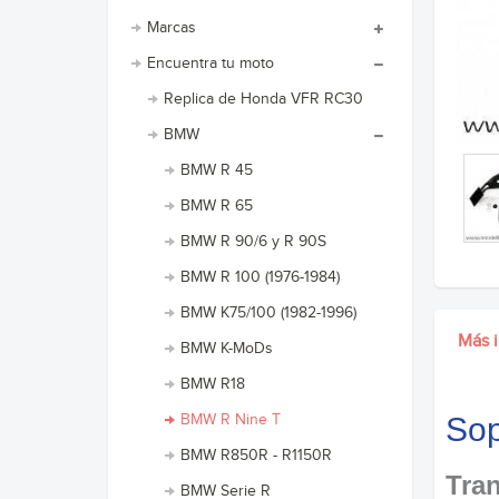
Marcas
Encuentra tu moto
Replica de Honda VFR RC30
BMW
BMW R 45
BMW R 65
BMW R 90/6 y R 90S
BMW R 100 (1976-1984)
BMW K75/100 (1982-1996)
Más 
BMW K-MoDs
BMW R18
BMW R Nine T
Sop
BMW R850R - R1150R
Tran
BMW Serie R