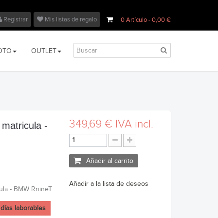
Registrar
Mis listas de regalo
0
Artículo
- 0,00 €
OTO
OUTLET
349,69 €
IVA incl.
 matricula -
Añadir al carrito
Añadir a la lista de deseos
cula - BMW RnineT
 días laborables