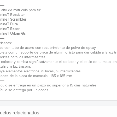
----
alto de matricula para tu:
ineT Roadster
ineT Scrambler
nineT Pure
nineT Racer
nineT Urban Gs
----
ísticas:
do con tubo de acero con recubrimiento de polvo de epoxy.
eta con un soporte de placa de aluminio listo para dar cabida a la luz tra
ortes para los intermitentes.
 colocar y cambia significativamente el carácter y el estilo de tu moto, e
cula y la luz trasera.
ye elementos electricos, ni luces, ni intermitentes.
ones de la placa de matricula: 185 x 185 mm.
----
ticulo se entrega en un plazo no superior a 15 días naturales
tículo se entrega por unidades.
uctos relacionados