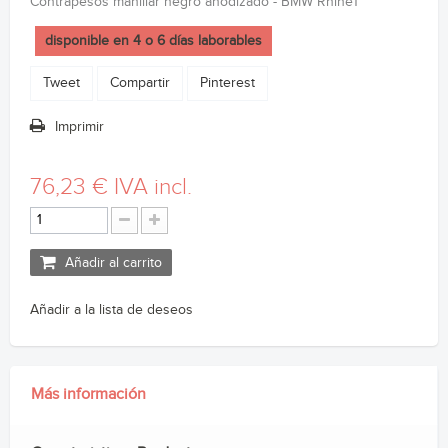
Contrapesos manillar negro anodizado - BMW RnineT
disponible en 4 o 6 días laborables
Tweet
Compartir
Pinterest
Imprimir
76,23 €
IVA incl.
Añadir al carrito
Añadir a la lista de deseos
Más información