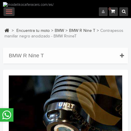
0
Navegación
Toggle
>
Encuentra tu moto
>
BMW
>
BMW R Nine T
>
Contrapesos
manillar negro anodizado - BMW RnineT
BMW R Nine T