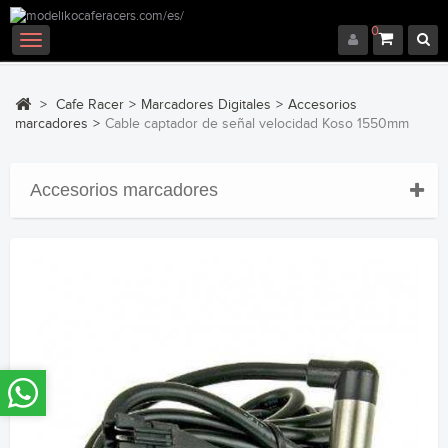
0
Navegación
Toggle
>
Cafe Racer
>
Marcadores Digitales
>
Accesorios
marcadores
>
Cable captador de señal velocidad Koso 1550mm
Accesorios marcadores