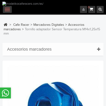
0
Navegación
Toggle
>
Cafe Racer
>
Marcadores Digitales
>
Accesorios
marcadores
>
Tornillo adaptador Sensor Temperatura M14x1,25x15
mm
Accesorios marcadores