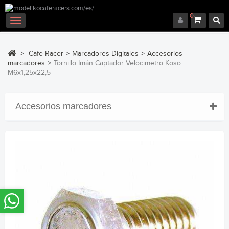
0
Navegación
Toggle
>
Cafe Racer
>
Marcadores Digitales
>
Accesorios
marcadores
>
Tornillo Imán Captador Velocimetro Koso
M6x1,25x22,5
Accesorios marcadores