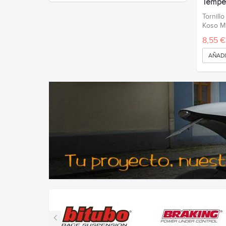
Temper
Tornill
Koso M
8,55 €
AÑADI