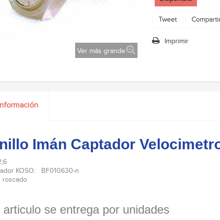
Tweet
Comparti
Imprimir
Ver más grande
información
nillo Imán Captador Velocimetr
,6
ficador KOSO: BF010630-n
 roscado
 articulo se entrega por unidades