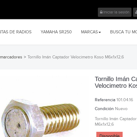
Iniciar la sesión
NTAS DE RADIOS
YAMAHA SR250
MARCAS
BUSCA TU M
 marcadores
>
Tornillo Imán Captador Velocimetro Koso M6x1x12,6
Tornillo Imán C
Velocimetro K
Referencia
101.04.16
Condición
Nuevo
Tornillo Imán Captado
M6x1x12,6
Disponible