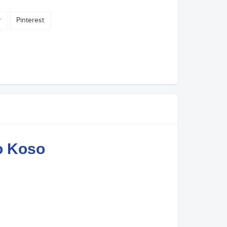
r
Pinterest
o Koso