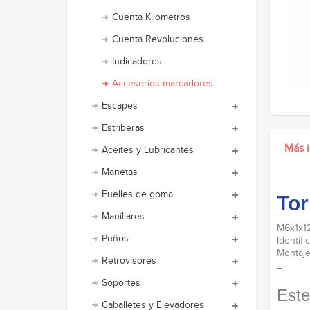
Cuenta Kilometros
Cuenta Revoluciones
Indicadores
Accesorios marcadores
Escapes
Estriberas
Más 
Aceites y Lubricantes
Manetas
Fuelles de goma
Tor
Manillares
M6x1x12
Puños
Identi
Montaje
Retrovisores
_
Soportes
Este
Caballetes y Elevadores