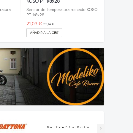
KOSO PT 1/8x28
ratura
Sensor de Temperatura roscado KOSO
PT 1/8x28
21,03 €
22,14 €
AÑADIR A LA CESTA