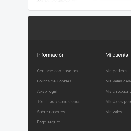
Información
Mi cuenta
Contacte con nosotros
Mis pedidos
Política de Cookies
Mis vales des
Aviso legal
Mis direccion
Términos y condiciones
Mis datos per
Sobre nosotros
Mis vales
Pago seguro