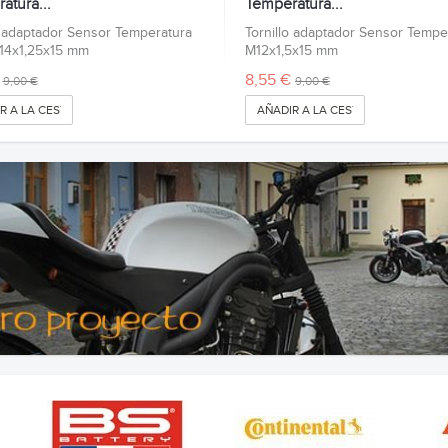
atura...
Temperatura...
o adaptador Sensor Temperatura
Tornillo adaptador Sensor Tempe
14x1,25x15 mm
M12x1,5x15 mm
8,55 €
9,00 €
9,00 €
R A LA CESTA
AÑADIR A LA CESTA