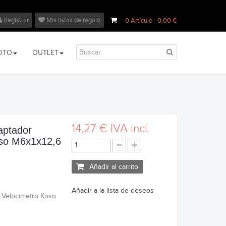
Registrar
Mis listas de regalo
0
Artículo
- 0,00 €
OTO
OUTLET
14,27 €
IVA incl.
aptador
oso M6x1x12,6
Añadir al carrito
Añadir a la lista de deseos
r Velocimetro Koso