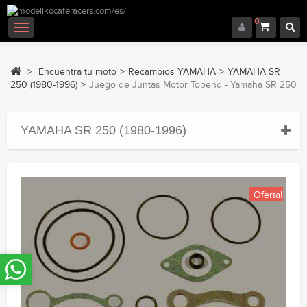
0
Navegación
Toggle
>
Encuentra tu moto
>
Recambios YAMAHA
>
YAMAHA SR
250 (1980-1996)
>
Juego de Juntas Motor Topend - Yamaha SR 250
YAMAHA SR 250 (1980-1996)
Oferta!