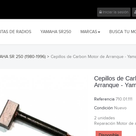
Iniciar la sesión
NTAS DE RADIOS
YAMAHA SR250
MARCAS
BUSCA TU M
HA SR 250 (1980-1996)
>
Cepillos de Carbon Motor de Arranque - Ya
Cepillos de Ca
Arranque - Ya
Referencia
710.01.111
Condición
Nuevo
2 unidades
Reparación Motor de 
Disponible