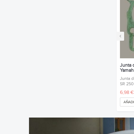
‹
Junta d
Yamah
Junta d
SR 250
6,98 €
AÑADI