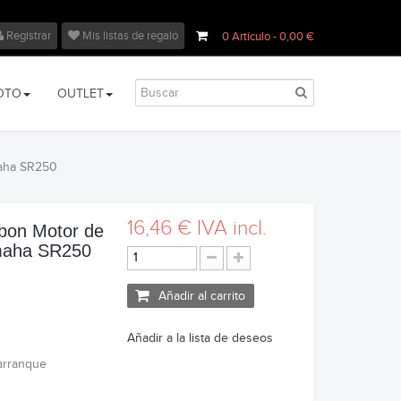
Registrar
Mis listas de regalo
0
Artículo
- 0,00 €
OTO
OUTLET
maha SR250
16,46 €
IVA incl.
rbon Motor de
maha SR250
Añadir al carrito
Añadir a la lista de deseos
arranque