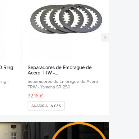
›
O-Ring
Separadores de Embrague de
Acero TRW -...
ing -
Separadores de Embrague de Acero
TRW - Yamaha SR 250
32,16 €
AÑADIR A LA CESTA