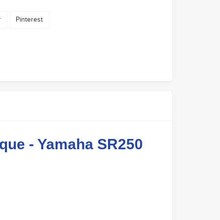
r
Pinterest
nque - Yamaha SR250