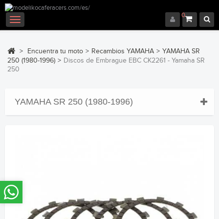
0
Navegación
Toggle
>
Encuentra tu moto
>
Recambios YAMAHA
>
YAMAHA SR
250 (1980-1996)
>
Discos de Embrague EBC CK2261 - Yamaha SR
250
YAMAHA SR 250 (1980-1996)