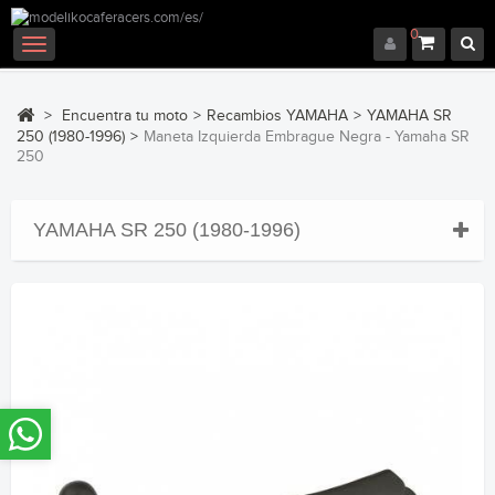
0
Navegación
Toggle
>
Encuentra tu moto
>
Recambios YAMAHA
>
YAMAHA SR
250 (1980-1996)
>
Maneta Izquierda Embrague Negra - Yamaha SR
250
YAMAHA SR 250 (1980-1996)