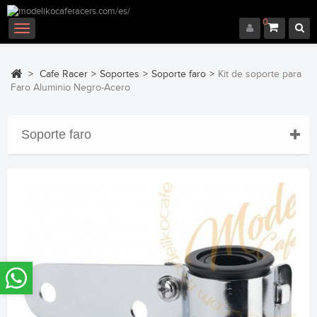
0
Navegación
Toggle
>
Cafe Racer
>
Soportes
>
Soporte faro
>
Kit de soporte para
Faro Aluminio Negro-Acero
Soporte faro