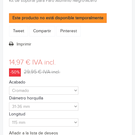
Kit de soporte para Faro Aluminio Negro-Acero
Este producto no está disponible temporalmente
Tweet
Compartir
Pinterest
Imprimir
14,97 €
IVA incl.
29,95 €
IVA incl.
-50%
Acabado
Diámetro horquilla
Longitud
Añadir a la lista de deseos