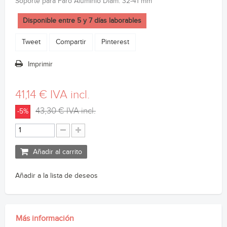
Soporte para Faro Aluminio Diam. 32-41 mm
Disponible entre 5 y 7 días laborables
Tweet
Compartir
Pinterest
Imprimir
41,14 €
IVA incl.
43,30 €
IVA incl.
-5%
Añadir al carrito
Añadir a la lista de deseos
Más información