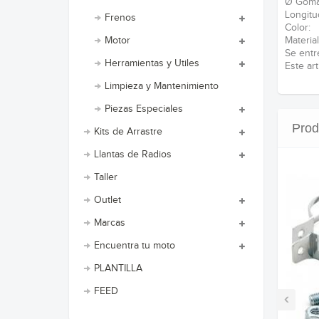
Ø Gom
Longit
Frenos
Color
Materia
Motor
Se entr
Herramientas y Utiles
Este ar
Limpieza y Mantenimiento
Piezas Especiales
Prod
Kits de Arrastre
Llantas de Radios
Taller
Outlet
Marcas
Encuentra tu moto
PLANTILLA
FEED
‹