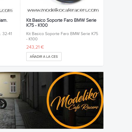
iam.
Kit Basico Soporte Faro BMW Serie
K75 - K100
. 32-41
Kit Basico Soporte Faro BMW Serie K75
- K100
243,21 €
AÑADIR A LA CESTA