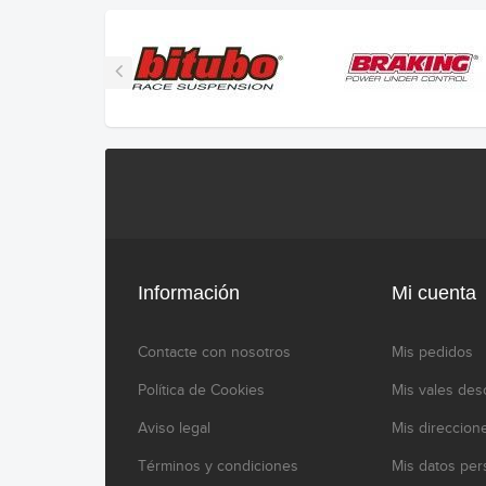
Información
Mi cuenta
Contacte con nosotros
Mis pedidos
Política de Cookies
Mis vales des
Aviso legal
Mis direccion
Términos y condiciones
Mis datos per