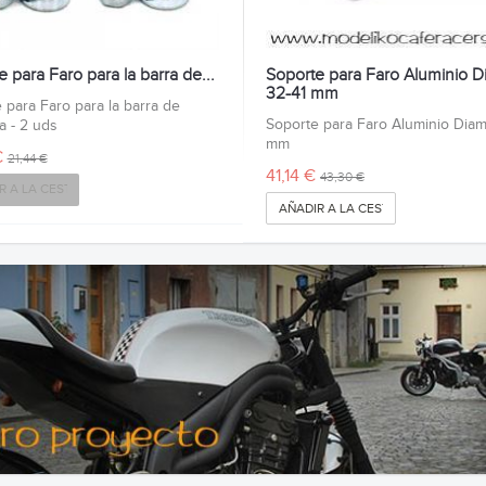
 para Faro para la barra de...
Soporte para Faro Aluminio D
32-41 mm
 para Faro para la barra de
Soporte para Faro Aluminio Diam
la - 2 uds
mm
€
21,44 €
41,14 €
43,30 €
R A LA CESTA
AÑADIR A LA CESTA