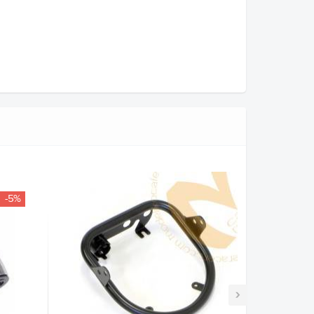
-5%
›