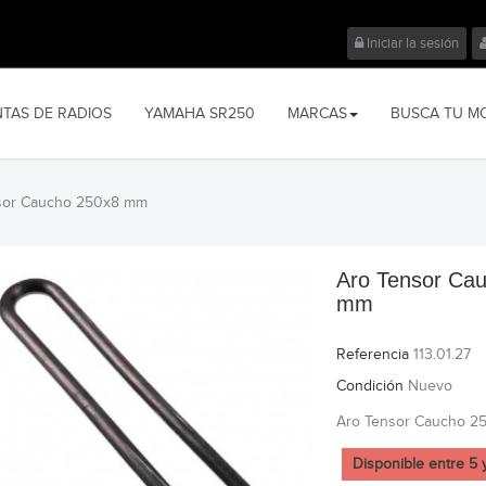
Iniciar la sesión
NTAS DE RADIOS
YAMAHA SR250
MARCAS
BUSCA TU M
sor Caucho 250x8 mm
Aro Tensor Ca
mm
Referencia
113.01.27
Condición
Nuevo
Aro Tensor Caucho 2
Disponible entre 5 