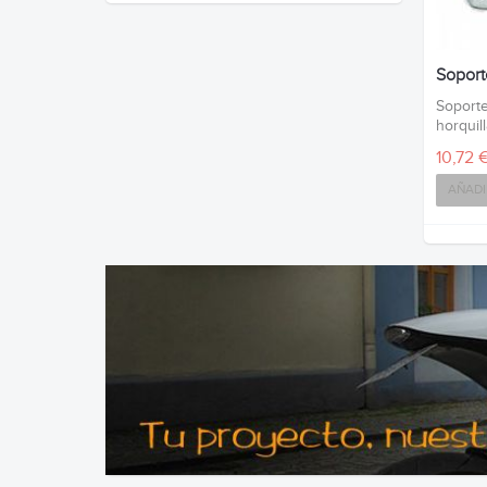
Soporte
Soporte
horquil
10,72 
AÑADI