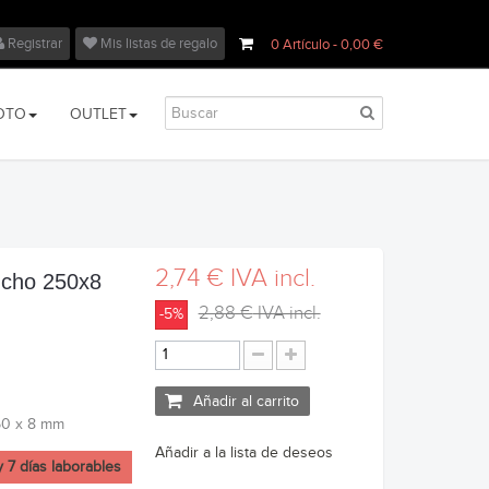
Registrar
Mis listas de regalo
0
Artículo
- 0,00 €
OTO
OUTLET
2,74 €
IVA incl.
ucho 250x8
2,88 €
IVA incl.
-5%
Añadir al carrito
50 x 8 mm
Añadir a la lista de deseos
y 7 días laborables