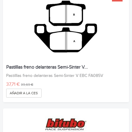
Pastilllas freno delanteras Semi-Sinter V...
Pastilllas freno delanteras Semi-Sinter V EBC FA085V
37,71 €
39,69 €
AÑADIR A LA CESTA