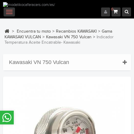
0
Navegación
Toggle
>
Encuentra tu moto
>
Recambios KAWASAKI
>
Gama
KAWASAKI VULCAN
>
Kawasaki VN 750 Vulcan
>
Indicador
Temperatura Aceite Encatrable- Kawasaki
Kawasaki VN 750 Vulcan