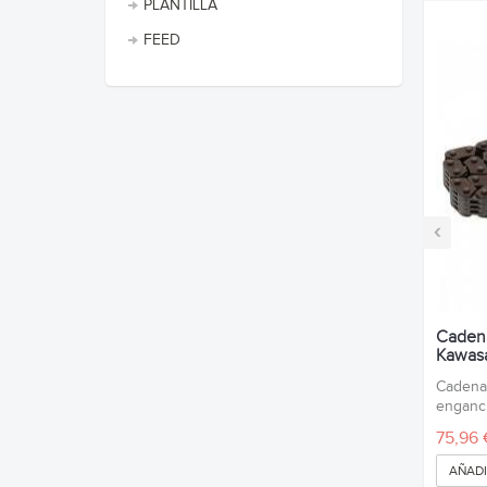
PLANTILLA
FEED
‹
Cadena
Kawasa
Cadena 
enganc
75,96 
AÑADI