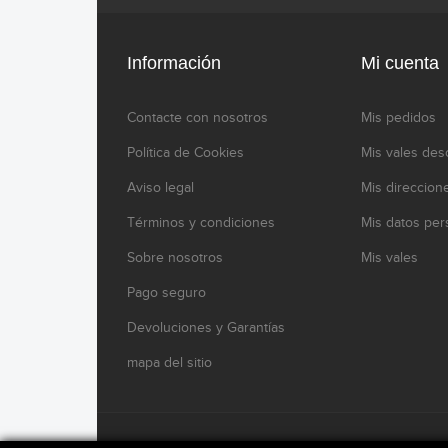
Información
Mi cuenta
Contacte con nosotros
Mis pedidos
Política de Cookies
Mis vales des
Aviso legal
Mis direccion
Términos y condiciones
Mis datos per
Sobre nosotros
Mis vales
Pago seguro
Devoluciones y Garantías
mapa del sitio