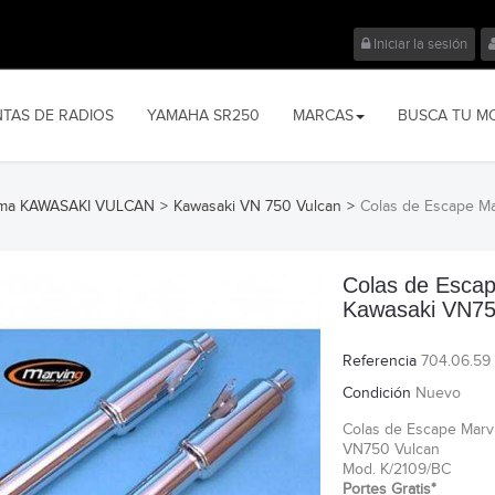
Iniciar la sesión
NTAS DE RADIOS
YAMAHA SR250
MARCAS
BUSCA TU M
ma KAWASAKI VULCAN
>
Kawasaki VN 750 Vulcan
>
Colas de Escape Ma
Colas de Escap
Kawasaki VN75
Referencia
704.06.59
Condición
Nuevo
Colas de Escape Marv
VN750 Vulcan
Mod. K/2109/BC
Portes Gratis*