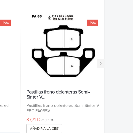
-5%
-5%
›
Pastilllas freno delanteras Semi-
Sinter V...
asaki
Pastilllas freno delanteras Semi-Sinter V
EBC FA085V
37,71 €
39,69 €
AÑADIR A LA CESTA