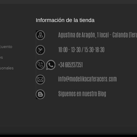
Información de la tienda
cuento
es
sonales