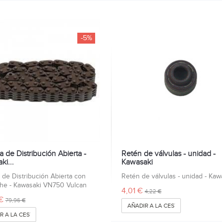
-5%
 de Distribución Abierta -
Retén de válvulas - unidad -
ki...
Kawasaki
de Distribución Abierta con
Retén de válvulas - unidad - Kaw
he - Kawasaki VN750 Vulcan
4,01 €
4,22 €
€
79,96 €
AÑADIR A LA CESTA
R A LA CESTA