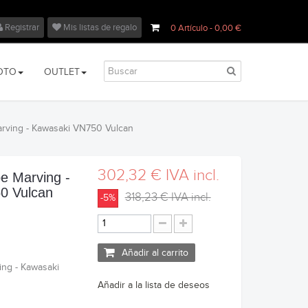
Registrar
Mis listas de regalo
0
Artículo
- 0,00 €
OTO
OUTLET
rving - Kawasaki VN750 Vulcan
302,32 €
IVA incl.
e Marving -
0 Vulcan
318,23 €
IVA incl.
-5%
Añadir al carrito
ing - Kawasaki
Añadir a la lista de deseos