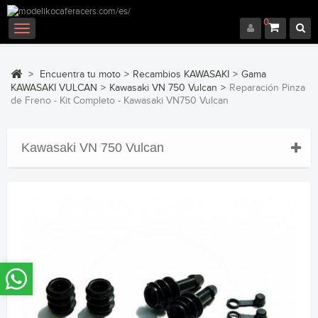
0
Navegación
Toggle
>
Encuentra tu moto
>
Recambios KAWASAKI
>
Gama
KAWASAKI VULCAN
>
Kawasaki VN 750 Vulcan
>
Reparación Pinza
de Freno - Kit Completo - Kawasaki VN750 Vulcan
Kawasaki VN 750 Vulcan