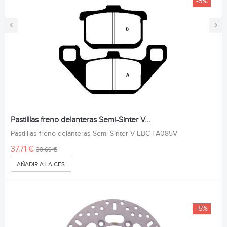
-5%
‹
›
Pastilllas freno delanteras Semi-Sinter V...
Pastilllas freno delanteras Semi-Sinter V EBC FA085V
37,71 €
39,69 €
AÑADIR A LA CESTA
-5%