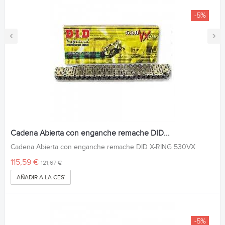
-5%
‹
›
Cadena Abierta con enganche remache DID...
Cadena Abierta con enganche remache DID X-RING 530VX
115,59 €
121,67 €
AÑADIR A LA CESTA
-5%