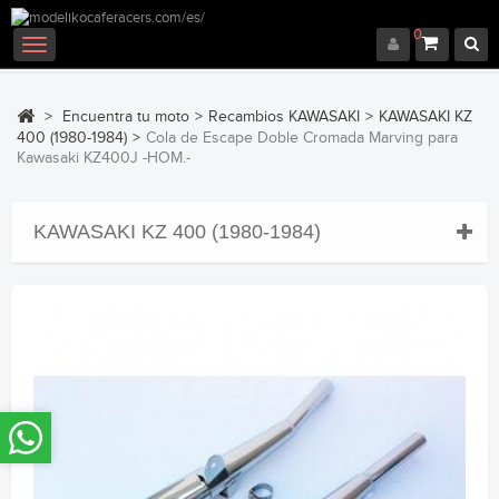
0
Navegación
Toggle
>
Encuentra tu moto
>
Recambios KAWASAKI
>
KAWASAKI KZ
400 (1980-1984)
>
Cola de Escape Doble Cromada Marving para
Kawasaki KZ400J -HOM.-
KAWASAKI KZ 400 (1980-1984)