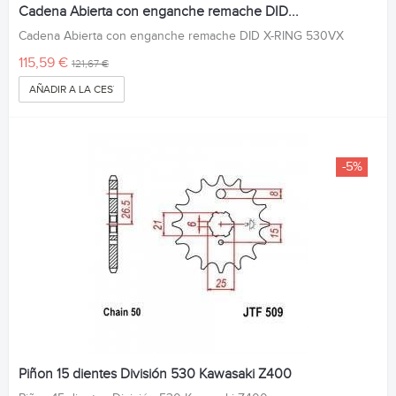
Cadena Abierta con enganche remache DID...
Cadena Abierta con enganche remache DID X-RING 530VX
115,59 €
121,67 €
AÑADIR A LA CESTA
-5%
Piñon 15 dientes División 530 Kawasaki Z400