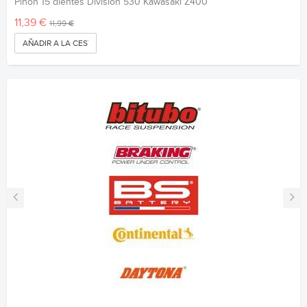
Piñon 15 dientes División 530 Kawasaki Z400
11,39 €
11,99 €
AÑADIR A LA CESTA