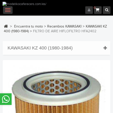
0
Navegación
Toggle
>
Encuentra tu moto
>
Recambios KAWASAKI
>
KAWASAKI KZ
400 (1980-1984)
>
FILTRO DE AIRE HIFLOFILTRO HFA2402
KAWASAKI KZ 400 (1980-1984)