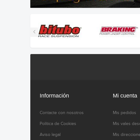
Información
Mi cuenta
Contacte con nosotros
Mis pedidos
Política de Cookies
Mis vales des
Aviso legal
Mis direccion