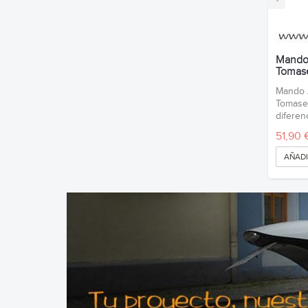
Mando
Tomase
Mando 
Tomasel
diferen
51,90 
AÑADI