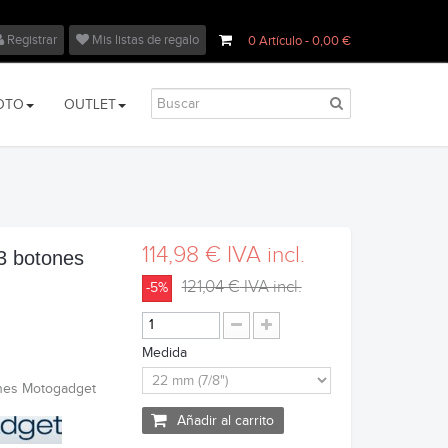
Registrar
Mis listas de regalo
0
Artículo
- 0,00 €
OTO
OUTLET
114,98 €
IVA incl.
 3 botones
121,04 €
IVA incl.
-5%
Medida
ones Motogadget
Añadir al carrito