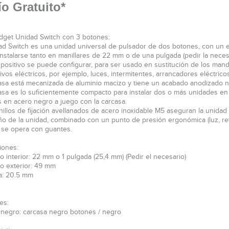
o Gratuito*
get Unidad Switch con 3 botones:
ad Switch es una unidad universal de pulsador de dos botones, con un el
nstalarse tanto en manillares de 22 mm o de una pulgada (pedir la necesa
spositivo se puede configurar, para ser usado en sustitución de los mando
tivos eléctricos, por ejemplo, luces, intermitentes, arrancadores eléctric
asa está mecanizada de aluminio macizo y tiene un acabado anodizado n
asa es lo suficientemente compacto para instalar dos o más unidades en
 en acero negro a juego con la carcasa.
nillos de fijación avellanados de acero inoxidable M5 aseguran la unidad a
ño de la unidad, combinado con un punto de presión ergonómica (luz, r
se opera con guantes.
iones:
o interior: 22 mm o 1 pulgada (25,4 mm) (Pedir el necesario)
o exterior: 49 mm
a: 20.5 mm
es:
 negro: carcasa negro botones / negro