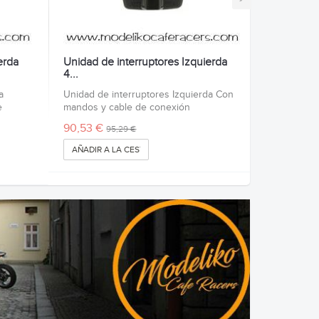
erda
Unidad de interruptores Izquierda
4...
a
Unidad de interruptores Izquierda Con
e
mandos y cable de conexión
90,53 €
95,29 €
AÑADIR A LA CESTA