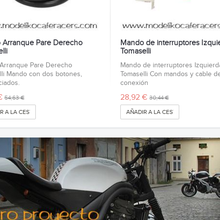
 Arranque Pare Derecho
Mando de interruptores Izqui
lli
Tomaselli
Arranque Pare Derecho
Mando de interruptores Izquierd
li Mando con dos botones,
Tomaselli Con mandos y cable d
ciados.
conexión
€
28,92 €
54,63 €
30,44 €
R A LA CESTA
AÑADIR A LA CESTA