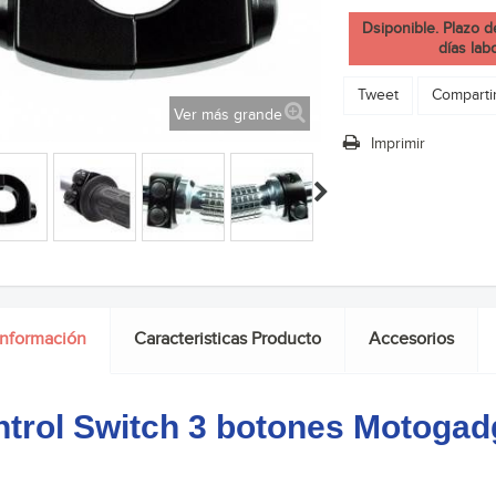
Dsiponible. Plazo d
días lab
Tweet
Comparti
Ver más grande
Imprimir
información
Caracteristicas Producto
Accesorios
trol Switch 3 botones Motogad