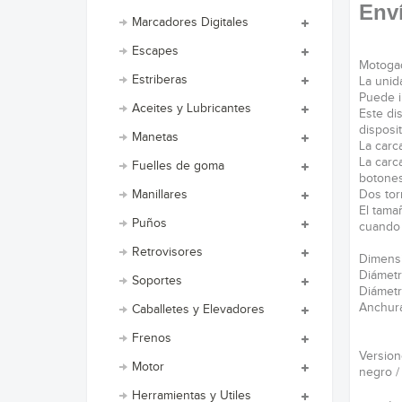
Enví
Marcadores Digitales
Escapes
Motogad
Estriberas
La unid
Puede i
Aceites y Lubricantes
Este di
disposi
Manetas
La carc
La carc
Fuelles de goma
botones
Dos tor
Manillares
El tama
Puños
cuando 
Retrovisores
Dimens
Diámetr
Soportes
Diámetr
Anchur
Caballetes y Elevadores
Frenos
Version
Motor
negro /
Herramientas y Utiles