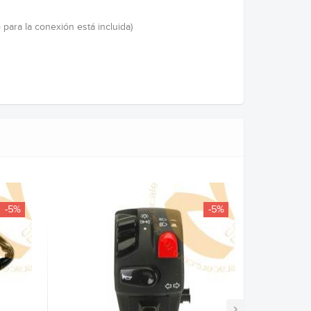
 para la conexión está incluida)
-5%
-5%
›