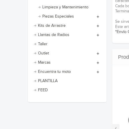
caracter
Cada bo
Limpieza y Mantenimiento
Terminal
Piezas Especiales
Se sirv
Kits de Arrastre
Este art
*Envío 
Llantas de Radios
Taller
Outlet
Prod
Marcas
Encuentra tu moto
PLANTILLA
FEED
‹