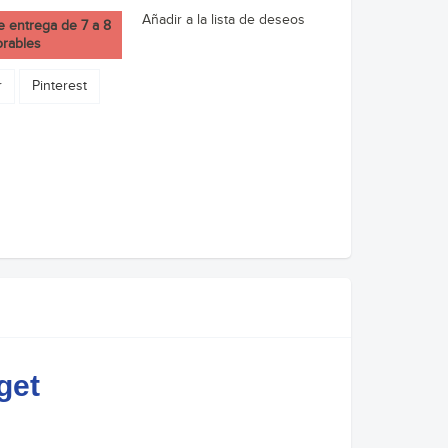
Añadir a la lista de deseos
e entrega de 7 a 8
orables
r
Pinterest
get