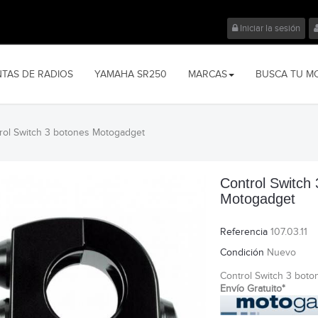
Iniciar la sesión
NTAS DE RADIOS
YAMAHA SR250
MARCAS
BUSCA TU M
rol Switch 3 botones Motogadget
Control Switch
Motogadget
Referencia
107.03.11
Condición
Nuevo
Control Switch 3 bot
Envío Gratuito*