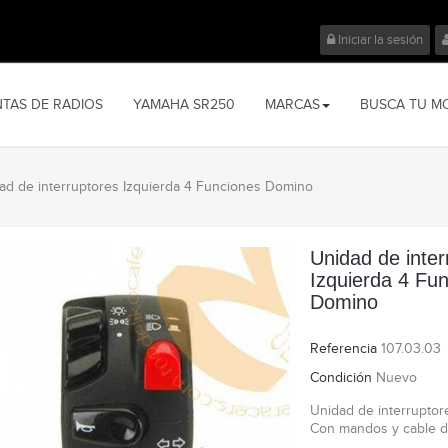
Iniciar la sesión
NTAS DE RADIOS
YAMAHA SR250
MARCAS
BUSCA TU M
ad de interruptores Izquierda 4 Funciones Domino
Unidad de inter
Izquierda 4 Fu
Domino
Referencia
107.03.03
Condición
Nuevo
Unidad de interruptor
Con mandos y cable 