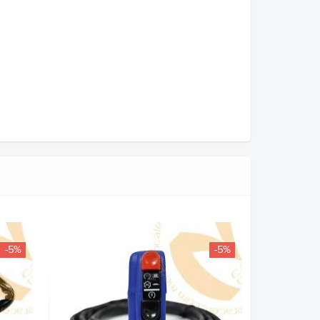
-5%
-5%