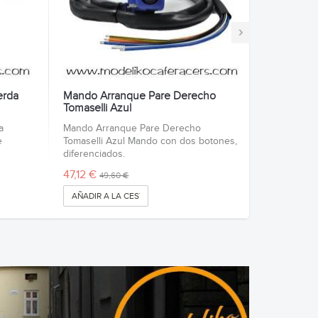
›
erda
Mando Arranque Pare Derecho
Tomaselli Azul
a
Mando Arranque Pare Derecho
e
Tomaselli Azul Mando con dos botones,
diferenciados.
47,12 €
49,60 €
AÑADIR A LA CESTA