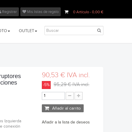
Registrar
Mis listas de regalo
0
Artículo
- 0,00 €
OTO
OUTLET
90,53 €
IVA incl.
ruptores
nciones
95,29 €
IVA incl.
-5%
Añadir al carrito
es Izquierda
Añadir a la lista de deseos
de conexión