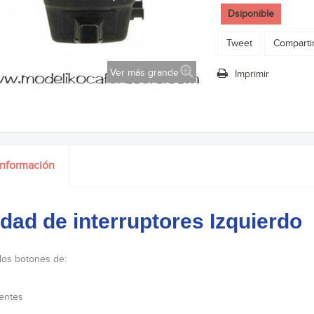
Dsiponible
Tweet
Comparti
Ver más grande
Imprimir
información
dad de interruptores Izquierdo
 los botones de:
tentes
s