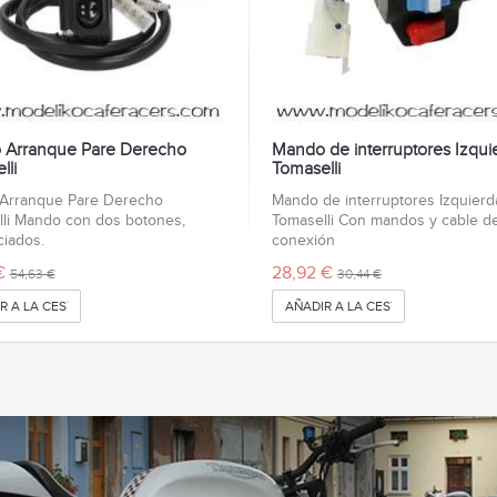
 Arranque Pare Derecho
Mando de interruptores Izqui
lli
Tomaselli
Arranque Pare Derecho
Mando de interruptores Izquierd
li Mando con dos botones,
Tomaselli Con mandos y cable d
ciados.
conexión
€
28,92 €
54,63 €
30,44 €
R A LA CESTA
AÑADIR A LA CESTA