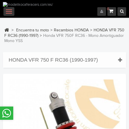
0
Navegación
Toggle
>
Encuentra tu moto
>
Recambios HONDA
>
HONDA VFR 750
F RC36 (1990-1997)
>
Honda VFR 750F RC36 - Mono Amortiguador
Mono YSS
HONDA VFR 750 F RC36 (1990-1997)