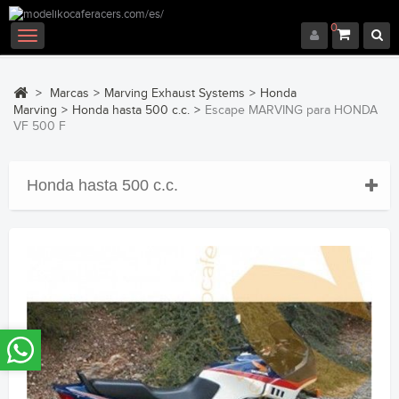
0
Navegación
Toggle
>
Marcas
>
Marving Exhaust Systems
>
Honda
Marving
>
Honda hasta 500 c.c.
>
Escape MARVING para HONDA
VF 500 F
Honda hasta 500 c.c.