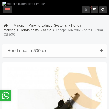
0
Navegación
Toggle
>
Marcas
>
Marving Exhaust Systems
>
Honda
Marving
>
Honda hasta 500 c.c.
>
Escape MARVING para HONDA
CB 500
Honda hasta 500 c.c.