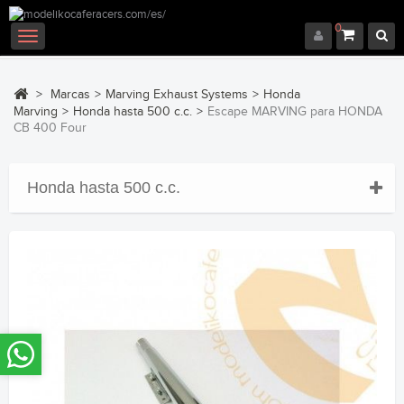
0
Navegación
Toggle
>
Marcas
>
Marving Exhaust Systems
>
Honda
Marving
>
Honda hasta 500 c.c.
>
Escape MARVING para HONDA
CB 400 Four
Honda hasta 500 c.c.