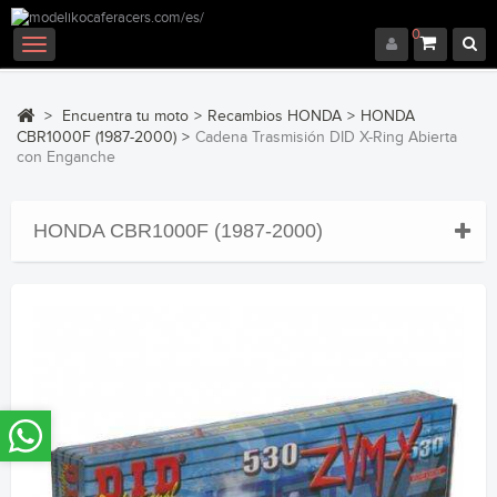
0
Navegación
Toggle
>
Encuentra tu moto
>
Recambios HONDA
>
HONDA
CBR1000F (1987-2000)
>
Cadena Trasmisión DID X-Ring Abierta
con Enganche
HONDA CBR1000F (1987-2000)