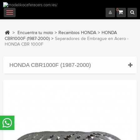
0
Navegación
Toggle
>
Encuentra tu moto
>
Recambios HONDA
>
HONDA
CBR1000F (1987-2000)
>
Separadores de Embrague en Acero -
HONDA CBR 1000F
HONDA CBR1000F (1987-2000)