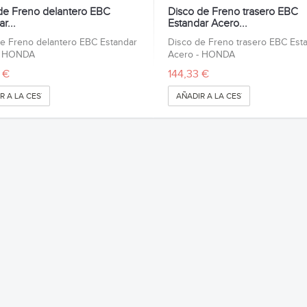
de Freno delantero EBC
Disco de Freno trasero EBC
r...
Estandar Acero...
e Freno delantero EBC Estandar
Disco de Freno trasero EBC Est
- HONDA
Acero - HONDA
 €
144,33 €
R A LA CESTA
AÑADIR A LA CESTA