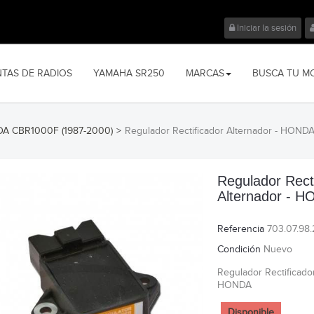
Iniciar la sesión
NTAS DE RADIOS
YAMAHA SR250
MARCAS
BUSCA TU M
A CBR1000F (1987-2000)
>
Regulador Rectificador Alternador - HOND
Regulador Rect
Alternador - 
Referencia
703.07.98.
Condición
Nuevo
Regulador Rectificador
HONDA
Disponible