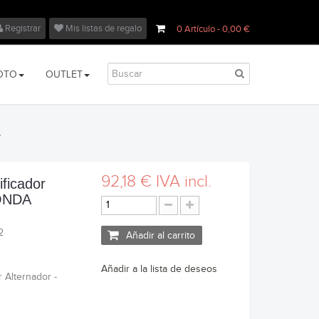
Registrar
Mis listas de regalo
0
Artículo
- 0,00 €
OTO
OUTLET
A
92,18 €
IVA incl.
ificador
HONDA
2
Añadir al carrito
Añadir a la lista de deseos
 Alternador -