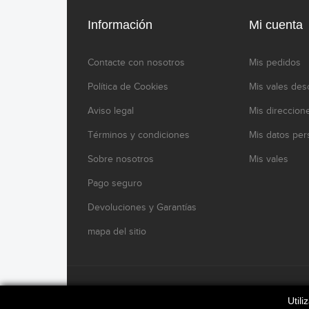
Información
Mi cuenta
Contacte con nosotros
Mis pedidos
Política de Cookies
Mis vales des
Aviso legal
Mis direccion
Términos y condiciones
Mis datos per
Sobre nosotros
Mis vales
Pago seguro
Devoluciones y Garantías
mapa del sitio
www.modelikocaferacers.com Designed By
Modelik
Util