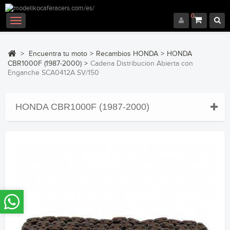
0
Navegación
Toggle
>
Encuentra tu moto
>
Recambios HONDA
>
HONDA
CBR1000F (1987-2000)
>
Cadena Distribucion Abierta con
Enganche SCA0412A SV/150
HONDA CBR1000F (1987-2000)