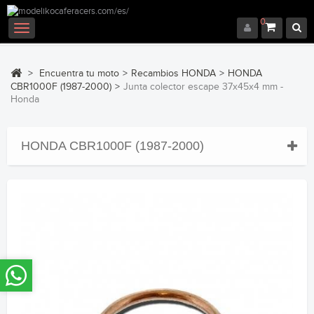
0
Navegación
Toggle
>
Encuentra tu moto
>
Recambios HONDA
>
HONDA
CBR1000F (1987-2000)
>
Junta colector escape 37x45x4 mm -
Honda
HONDA CBR1000F (1987-2000)