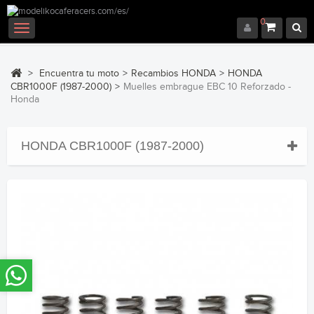
0
Navegación
Toggle
>
Encuentra tu moto
>
Recambios HONDA
>
HONDA
CBR1000F (1987-2000)
>
Muelles embrague EBC 10 Reforzado -
Honda
HONDA CBR1000F (1987-2000)