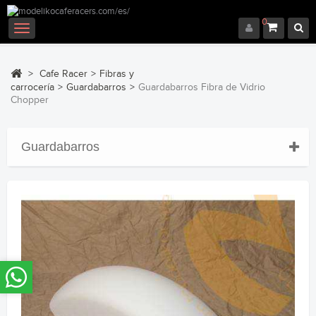
0
Navegación
Toggle
>
Cafe Racer
>
Fibras y
carrocería
>
Guardabarros
>
Guardabarros Fibra de Vidrio
Chopper
Guardabarros