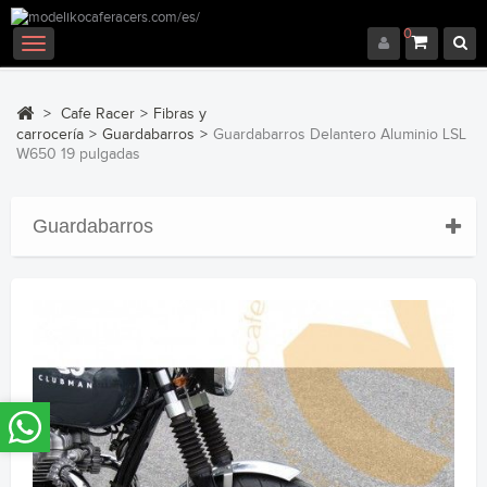
0
Navegación
Toggle
>
Cafe Racer
>
Fibras y
carrocería
>
Guardabarros
>
Guardabarros Delantero Aluminio LSL
W650 19 pulgadas
Guardabarros