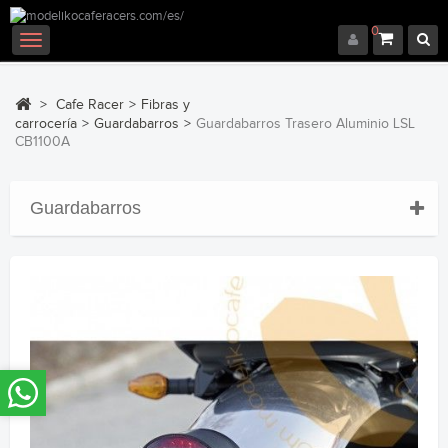
0
Navegación
Toggle
>
Cafe Racer
>
Fibras y
carrocería
>
Guardabarros
>
Guardabarros Trasero Aluminio LSL
CB1100A
Guardabarros