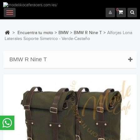
0
Navegación
Toggle
>
Encuentra tu moto
>
BMW
>
BMW R Nine T
>
Alforjas Lona
Laterales Soporte Simetrico - Verde-Castaño
BMW R Nine T