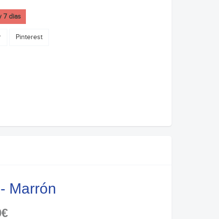
y 7 dias
r
Pinterest
 - Marrón
0€