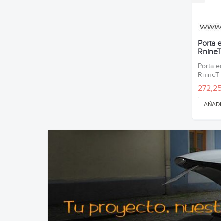
Porta 
RnineT
Porta e
Rnin
272,25
AÑADI