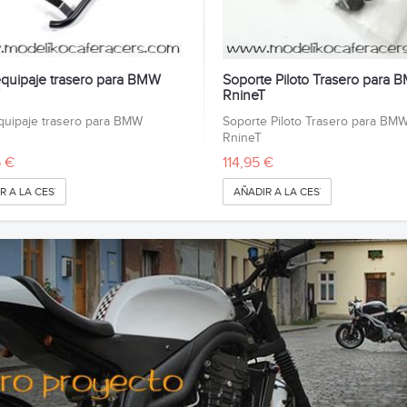
equipaje trasero para BMW
Soporte Piloto Trasero para
RnineT
quipaje trasero para BMW
Soporte Piloto Trasero para BM
eT
RnineT
 €
114,95 €
R A LA CESTA
AÑADIR A LA CESTA