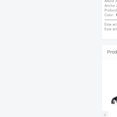
Altura 
Ancho 
Profund
Color:
------------
Este ar
Este ar
Prod
‹