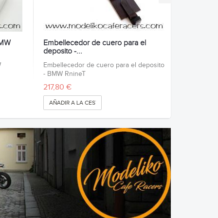
 BMW
Embellecedor de cuero para el
deposito -...
W
Embellecedor de cuero para el deposito
- BMW RnineT
217,80 €
AÑADIR A LA CESTA