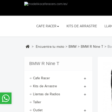
CAFE RACER
KITS DE ARRASTRE
LLA
>
Encuentra tu moto
>
BMW
>
BMW R Nine T
>
Bo
BMW R Nine T
Cafe Racer
Kits de Arrastre
Llantas de Radios
Taller
Outlet