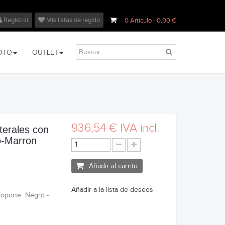
Registrar
Mis listas de regalo
0
Artículo
- 0,00 €
OTO
OUTLET
936,54 €
IVA incl.
terales con
o-Marron
Añadir al carrito
Añadir a la lista de deseos
soporte Negro -