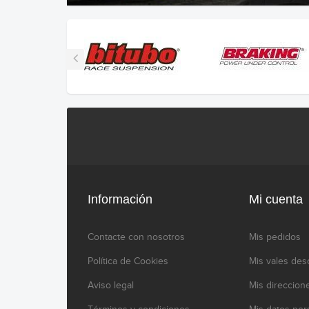
Información
Mi cuenta
Contacte con nosotros
Mis pedidos
Política de Cookies
Mis vales des
Aviso legal
Mis direccion