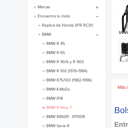
Marcas
Encuentra tu moto
Replica de Honda VFR RC30
BMW
BMW R 45
BMW R 65
BMW R 90/6 y R 90S
BMW R 100 (1976-1984)
BMW K75/100 (1982-1996)
Más 
BMW K-MoDs
BMW R18
BMW R Nine T
Bol
BMW R850R - R1150R
Entr
BMW Serie R