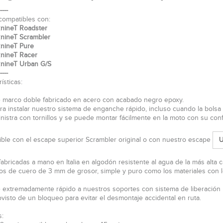
----
compatibles con:
nineT Roadster
nineT Scrambler
nineT Pure
nineT Racer
nineT Urban G/S
----
ísticas:
 marco doble fabricado en acero con acabado negro epoxy.
ara instalar nuestro sistema de enganche rápido, incluso cuando la bolsa
nistra con tornillos y se puede montar fácilmente en la moto con su conf
ble con el escape superior Scrambler original o con nuestro escape
U
fabricadas a mano en Italia en algodón resistente al agua de la más alta c
s de cuero de 3 mm de grosor, simple y puro como los materiales con l
 extremadamente rápido a nuestros soportes con sistema de liberación rá
ovisto de un bloqueo para evitar el desmontaje accidental en ruta.
: