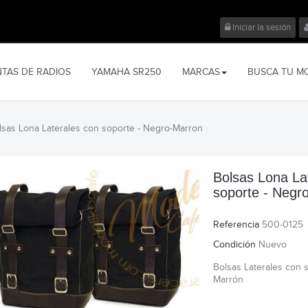
Iniciar la sesión
NTAS DE RADIOS
YAMAHA SR250
MARCAS
BUSCA TU M
lsas Lona Laterales con soporte - Negro-Marron
Bolsas Lona La
soporte - Negr
Referencia
500-0125
Condición
Nuevo
Bolsas Laterales con 
Marrón