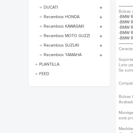
------------
DUCATI
Bolsas 
-BMW R
Recambios HONDA
-BMW R
Recambios KAWASAKI
-BMW R
-BMW R
Recambios MOTO GUZZI
-BMW R
------------
Recambios SUZUKI
Caracter
Recambios YAMAHA
Soporte
PLANTILLA
Listo p
Se sumi
FEED
Compati
Bolsas 
Acabado
Montaje
está pr
Medidas