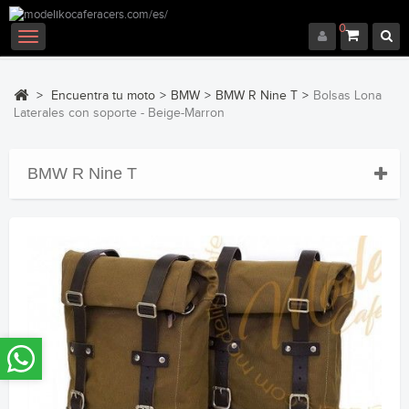
0
Navegación
Toggle
>
Encuentra tu moto
>
BMW
>
BMW R Nine T
>
Bolsas Lona
Laterales con soporte - Beige-Marron
BMW R Nine T