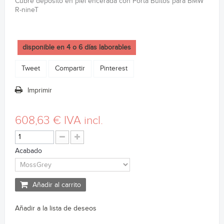
Cubre depósito en piel encerada con Porta Bultos para BMW
R-nineT
disponible en 4 o 6 días laborables
Tweet
Compartir
Pinterest
Imprimir
608,63 €
IVA incl.
Acabado
Añadir al carrito
Añadir a la lista de deseos