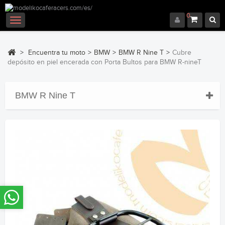
0
Navegación
Toggle
>
Encuentra tu moto
>
BMW
>
BMW R Nine T
>
Cubre
depósito en piel encerada con Porta Bultos para BMW R-nineT
BMW R Nine T