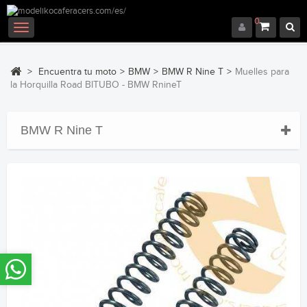
0
Navegación
Toggle
>
Encuentra tu moto
>
BMW
>
BMW R Nine T
>
Muelles para
la Horquilla Road BITUBO - BMW RnineT
BMW R Nine T