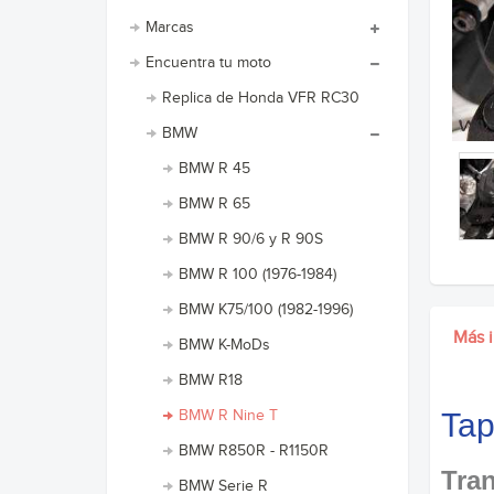
Marcas
Encuentra tu moto
Replica de Honda VFR RC30
BMW
BMW R 45
BMW R 65
BMW R 90/6 y R 90S
BMW R 100 (1976-1984)
BMW K75/100 (1982-1996)
Más 
BMW K-MoDs
BMW R18
BMW R Nine T
Tap
BMW R850R - R1150R
Tran
BMW Serie R