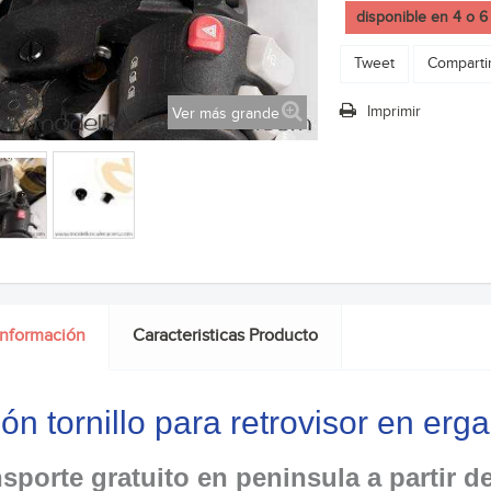
disponible en 4 o 6
Tweet
Comparti
Imprimir
Ver más grande
información
Caracteristicas Producto
ón tornillo para retrovisor en e
sporte gratuito en peninsula a partir d