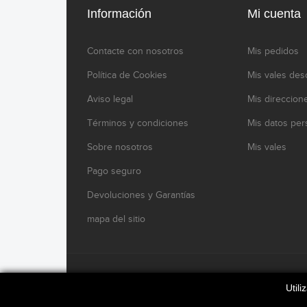
Información
Mi cuenta
Contacte con nosotros
Mis pedidos
Política de Cookies
Mis vales des
Aviso legal
Mis direccion
Términos y condiciones
Mis datos per
Sobre nosotros
Mis vales
Pago seguro
Devoluciones y Garantías
mapa del sitio
www.modelikocaferacers.com Designed By
Modelik
Util