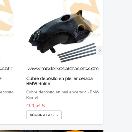
›
el
Cubre depósito en piel encerada -
BMW RnineT
deposito
Cubre depósito en piel encerada - BMW
RnineT
464,64 €
AÑADIR A LA CESTA