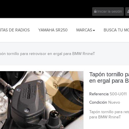
Iniciar la sesión
NTAS DE RADIOS
YAMAHA SR250
MARCAS
BUSCA TU M
pón tornillo para retrovisor en ergal para BMW RnineT
Tapón tornillo p
en ergal para
Referencia
500-U011
Condición
Nuevo
Tapón tornillo para re
para BMW RnineT