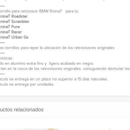
----
ornillo para retrovisor BMW RnineT para tu:
ineT Roadster
ineT Scrambler
nineT Pure
nineT Racer
nineT Urban Gs
----
os tornillos para tapar la ubicación de los retrovisores originales
----
ísticas:
do en aluminio extra fino y ligero acabado en negro.
rtan en la rosca de los retrovisores originales, consguiendo disimular los
----
ticulo se entrega en un plazo no superior a 15 días naturales
tículo se entrega por unidades.
uctos relacionados