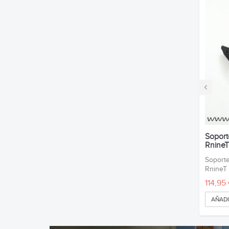
‹
Soport
RnineT
Soporte
Rnine
114,95
AÑADI