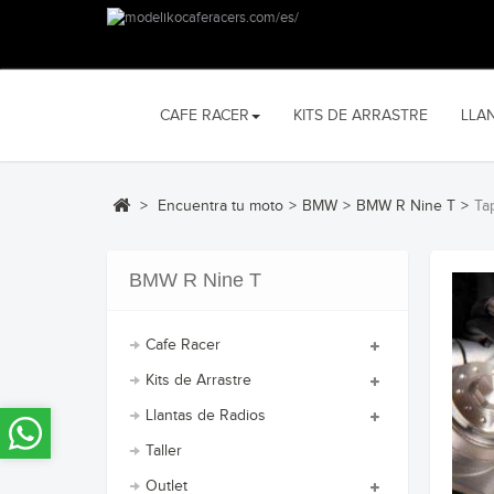
CAFE RACER
KITS DE ARRASTRE
LLA
>
Encuentra tu moto
>
BMW
>
BMW R Nine T
>
Ta
BMW R Nine T
Cafe Racer
Kits de Arrastre
Llantas de Radios
Taller
Outlet