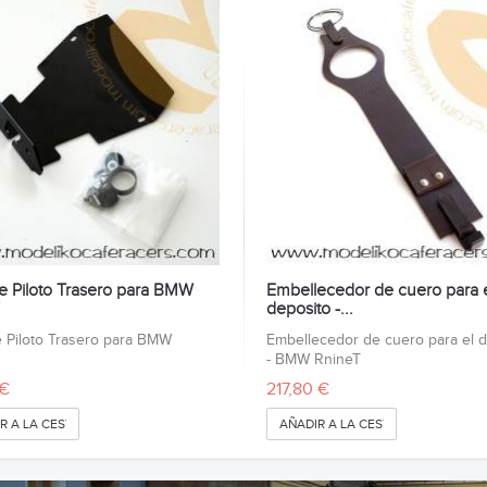
e Piloto Trasero para BMW
Embellecedor de cuero para 
deposito -...
 Piloto Trasero para BMW
Embellecedor de cuero para el 
T
- BMW RnineT
 €
217,80 €
R A LA CESTA
AÑADIR A LA CESTA