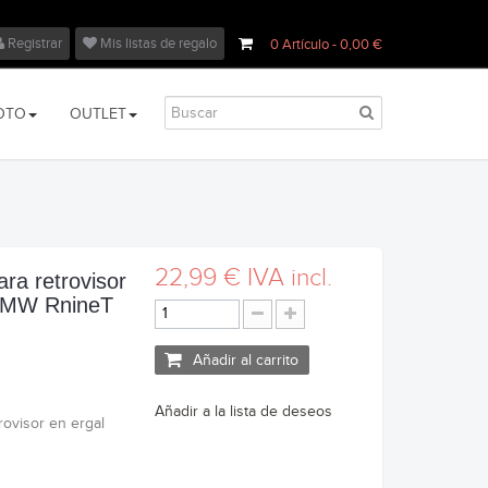
Registrar
Mis listas de regalo
0
Artículo
- 0,00 €
OTO
OUTLET
22,99 €
IVA incl.
ara retrovisor
 BMW RnineT
Añadir al carrito
Añadir a la lista de deseos
trovisor en ergal