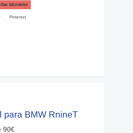
 días laborables
r
Pinterest
rgal para BMW RnineT
e 90€