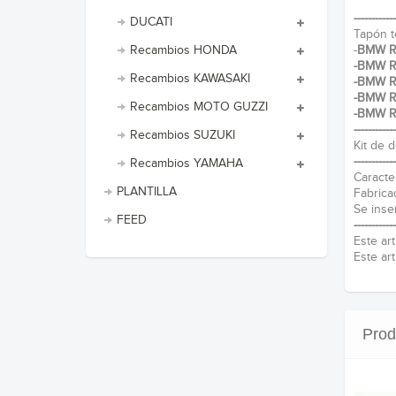
------------
DUCATI
Tapón t
-
BMW Rn
Recambios HONDA
-
BMW Rn
Recambios KAWASAKI
-BMW R
-BMW R
Recambios MOTO GUZZI
-BMW R
------------
Recambios SUZUKI
Kit de d
------------
Recambios YAMAHA
Caracter
PLANTILLA
Fabrica
Se inse
FEED
------------
Este ar
Este ar
Prod