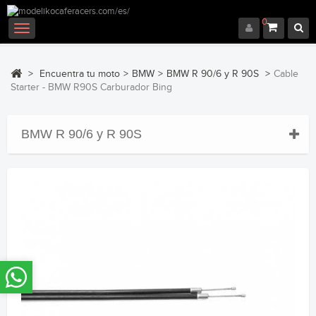
0
Navegación
Toggle
>
Encuentra tu moto
>
BMW
>
BMW R 90/6 y R 90S
>
Cable
Starter - BMW R90S Carburador Bing
BMW R 90/6 y R 90S