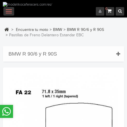
0
Navegación
Toggle
>
Encuentra tu moto
>
BMW
>
BMW R 90/6 y R 90S
>
Pastillas de Freno Delantero Estandar EBC
BMW R 90/6 y R 90S